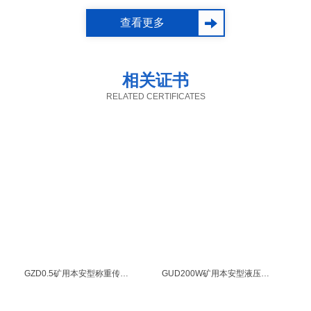
行动态连续计量的自动
散装物料（煤粉、矿石
查看更多
化设备，在热电厂应用
等）进行动态连续计量
颇多。
的自动化设备，在热电
相关证书
厂应用颇多。
【安装时间】：半个月
【安装时间】：两天
RELATED CERTIFICATES
【客户评价】：
相信通
【客户评价】：热电厂
过本次合作，能够帮助
的车间主任刘先生：“ 圣
我们进一步提升整个运
能的小王真的是一个细
营效率、降低运营成
心的人，两天时间把我
本。
这边的皮带秤安装的十
...
分妥帖，还教了我很多
MORE+
平时日常维护的小技
GZD0.5矿用本安型称重传感器煤安证
GUD200W矿用本安型液压支架活柱缩量传感器煤安证
巧，和这样的公司合
作，我真的放心。”