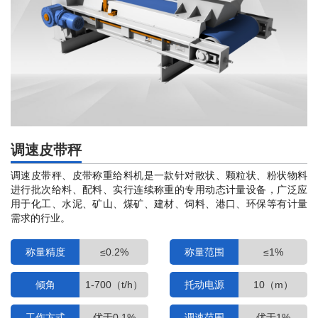
能
调速皮带秤
调速皮带秤、皮带称重给料机是一款针对散状、颗粒状、粉状物料
进行批次给料、配料、实行连续称重的专用动态计量设备，广泛应
用于化工、水泥、矿山、煤矿、建材、饲料、港口、环保等有计量
需求的行业。
称量精度
≤0.2%
称量范围
≤1%
倾角
1-700（t/h）
托动电源
10（m）
工作方式
优于0.1%
调速范围
优于1%