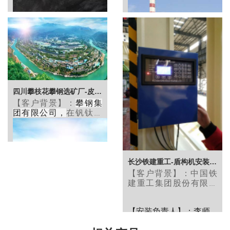
矿产资源开采：煤炭开
采、洗选及销售；废弃
资源综合利用。
四川攀枝花攀钢选矿厂-皮带秤案例
【客户背景】：
攀钢集
团有限公司
，
在钒钛磁
铁矿资源综合利用方面
已处于世界领先水平，
是引领全球的产钒企
业，我国核心的钛原料
和拥有完整产业链的钛
长沙铁建重工-盾构机安装皮带秤案例
加工企业，我国重要的
【客户背景】：
中国铁
铁路用钢、汽车用钢、
建重工集团股份有限公
家电用钢、特殊钢生产
司，隶属于世界500强企
基地
业中国铁建集团有限公
【安装负责人】：李师
司，集隧道智能装备施
工、高端轨道设备装备
【客户背景】：占地面
傅