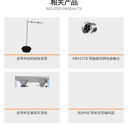
相关产品
的研究、设计、制造、
积599.56万平方米，其
服务于一体的专业化大
【安装负责人】：刘师
RELATED PRODUCTS
型企业。
自2017年起，
中厂区面积63.12万平方
傅
【安装现场】：
中国铁建集团分公司长
米，灰场占地536.44万
沙铁建重工与圣能科技
建立长期合作，其盾构
平方米。共安装高温高
【安装现场】：
KT421
机上安装的皮带秤由圣
能科技提供。
压锅炉13台，汽轮发电
井下应急广播系统
机组11台，总装机容量
90万千瓦。
【安装负责人】：王师
皮带秤挂码校验装置
KBA127矿用隔爆型网络摄像仪
傅
【安装负责人】：王师
傅
【安装设备】：
ICS-17A
电子皮带秤
【安装现场】：此次安
装的主要设备——皮带
【安装现场】：此次安
皮带秤定量装车系统
BQH5矿用本安型编码器
秤，是一款针对散装物
装的主要设备——
ICS-
料（煤粉、矿石等）进
17A
皮带秤，是一款针对