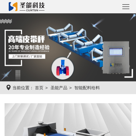
首
页
圣
能
工
产
程
工
品
案
程
圣
当前位置：
首页
圣能产品
智能配料给料
例
系
能
关
统
资
于
联
讯
圣
系
能
圣