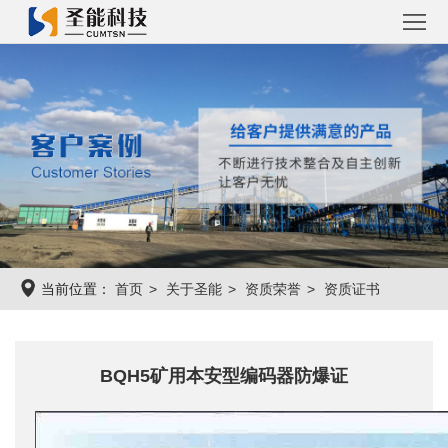
首
页
圣
能
工
产
程
工
品
案
程
圣
当前位置：
首页
关于圣能
资质荣誉
资质证书
例
系
能
关
统
资
于
联
BQH5矿用本安型编码器防爆证
讯
圣
系
能
圣