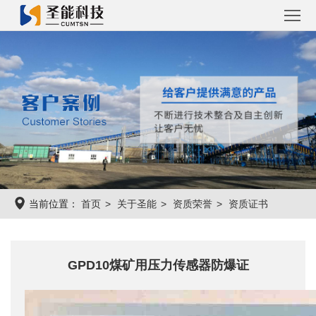
首
页
圣
能
工
产
程
工
品
案
程
圣
当前位置：
首页
关于圣能
资质荣誉
资质证书
例
系
能
关
统
资
于
联
GPD10煤矿用压力传感器防爆证
讯
圣
系
能
圣