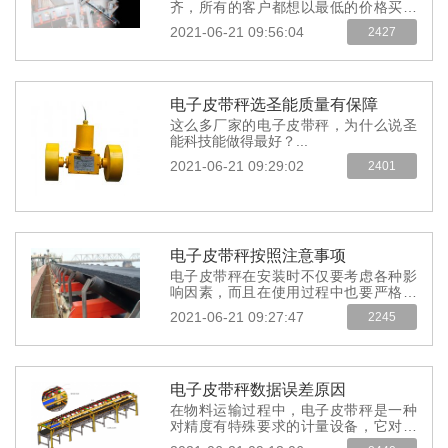
齐，所有的客户都想以最低的价格买到
最好的产品，这种想法无可厚非，也不
2021-06-21 09:56:04
2427
能
现实，但圣能科...
电子皮带秤选圣能质量有保障
这么多厂家的电子皮带秤，为什么说圣
能科技能做得最好？...
2021-06-21 09:29:02
2401
电子皮带秤按照注意事项
电子皮带秤在安装时不仅要考虑各种影
响因素，而且在使用过程中也要严格要
求，谨慎操作，以保证物料在运输过
2021-06-21 09:27:47
2245
程...
电子皮带秤数据误差原因
在物料运输过程中，电子皮带秤是一种
对精度有特殊要求的计量设备，它对精
度的要求很高，误差大，维护量大，因