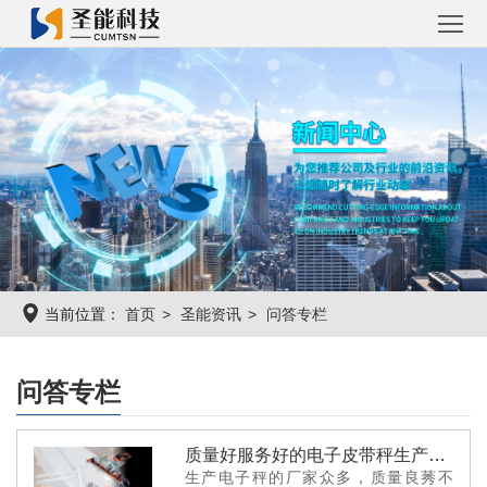
首
页
圣
能
工
产
程
工
品
案
程
圣
当前位置：
首页
圣能资讯
问答专栏
例
系
能
关
统
资
于
联
问答专栏
讯
圣
系
质量好服务好的电子皮带秤生产厂家
能
圣
生产电子秤的厂家众多，质量良莠不