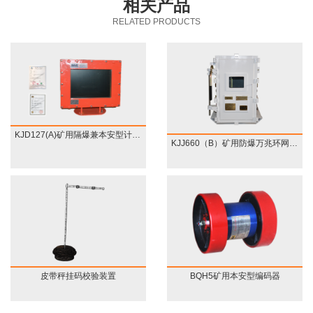
相关产品
的研究、设计、制造、
积599.56万平方米，其
【安装设备】：
ICS-17A
服务于一体的专业化大
RELATED PRODUCTS
型企业。
自2017年起，
中厂区面积63.12万平方
电子皮带秤
【安装现场】：
中国铁建集团分公司长
米，灰场占地536.44万
沙铁建重工与圣能科技
建立长期合作，其盾构
平方米。共安装高温高
【安装现场】：此次安
机上安装的皮带秤由圣
能科技提供。
压锅炉13台，汽轮发电
装的主要设备——
ICS-
机组11台，总装机容量
17A
皮带秤，是一款针对
KJD127(A)矿用隔爆兼本安型计算机
90万千瓦。
散装物料（煤粉、矿石
KJJ660（B）矿用防爆万兆环网交换机
等）进行动态连续计量
【安装负责人】：王师
的自动化设备，在热电
傅
厂应用颇多。
【安装负责人】：刘师
傅
【安装现场】：此次安
装的主要设备——皮带
【安装现场】：
KT421
皮带秤挂码校验装置
BQH5矿用本安型编码器
秤，是一款针对散装物
井下应急广播系统
料（煤粉、矿石等）进