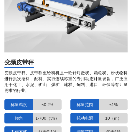
能
变频皮带秤
变频皮带秤、皮带称重给料机是一款针对散状、颗粒状、粉状物料
进行批次给料、配料、实行连续称重的专用动态计量设备，广泛应
用于化工、水泥、矿山、煤矿、建材、饲料、港口、环保等有计量
需求的行业。
称量精度
≤0.2%
称量范围
≤1%
倾角
1-700（t/h）
托动电源
10（m）
工作方式
优于0.1%
调速范围
优于1%