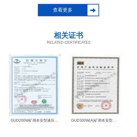
行动态连续计量的自动
查看更多
化设备，在热电厂应用
颇多。
相关证书
【安装时间】：两天
RELATED CERTIFICATES
【客户评价】：热电厂
的车间主任刘先生：“ 圣
能的小王真的是一个细
心的人，两天时间把我
这边的皮带秤安装的十
分妥帖，还教了我很多
平时日常维护的小技
GUD200W矿用本安型液压支架活柱缩量传感器防爆证
GUD300W(A)矿用本安型顶板位移传感器煤安证
【安装时间】：半个月
巧，和这样的公司合
作，我真的放心。”