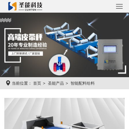
首
页
圣
能
工
产
程
工
品
案
程
圣
当前位置：
首页
圣能产品
智能配料给料
例
系
能
关
统
资
于
联
讯
圣
系
能
圣