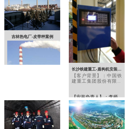
吉林热电厂-皮带秤案例
长沙铁建重工-盾构机安装皮带秤案例
【客户背景】：
中国铁
建重工集团股份有限公
司，隶属于世界500强企
业中国铁建集团有限公
【安装负责人】：李师
司，集隧道智能装备施
工、高端轨道设备装备
傅
的研究、设计、制造、
服务于一体的专业化大
型企业。
自2017年起，
【安装现场】：
中国铁建集团分公司长