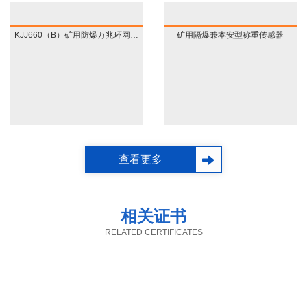
【安装负责人】：王师
傅
KJJ660（B）矿用防爆万兆环网交换机
矿用隔爆兼本安型称重传感器
【安装负责人】：王师
【安装现场】：此次安
傅
装的主要设备——皮带
秤，是一款针对散装物
【安装设备】：
ICS-17A
【安装负责人】：刘师
料（煤粉、矿石等）进
电子皮带秤
傅
行动态连续计量的自动
查看更多
化设备，在热电厂应用
【安装现场】：此次安
【安装现场】：
KT421
颇多。
装的主要设备——
ICS-
井下应急广播系统
相关证书
17A
皮带秤，是一款针对
【安装时间】：两天
RELATED CERTIFICATES
散装物料（煤粉、矿石
等）进行动态连续计量
【客户评价】：热电厂
的自动化设备，在热电
的车间主任刘先生：“ 圣
厂应用颇多。