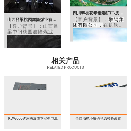
沙铁建重工与圣能科技
建立长期合作，其盾构
机上安装的皮带秤由圣
四川攀枝花攀钢选矿厂-皮带秤案例
能科技提供。
【客户背景】：
攀钢集
山西吕梁桃园鑫隆煤业有限公司-井下应急广播系
团有限公司
，
在钒钛磁
【客户背景】：
山西吕
铁矿资源综合利用方面
梁中阳桃园鑫隆煤业有
已处于世界领先水平，
限公司，经营范围包括
是引领全球的产钒企
矿产资源开采：煤炭开
业，我国核心的钛原料
采、洗选及销售；废弃
和拥有完整产业链的钛
资源综合利用。
【客户背景】：占地面
加工企业，我国重要的
相关产品
积599.56万平方米，其
铁路用钢、汽车用钢、
RELATED PRODUCTS
家电用钢、特殊钢生产
中厂区面积63.12万平方
基地
米，灰场占地536.44万
平方米。共安装高温高
压锅炉13台，汽轮发电
机组11台，总装机容量
90万千瓦。
KDW660矿用隔爆兼本安型电源
全自动循环链码动态校验装置