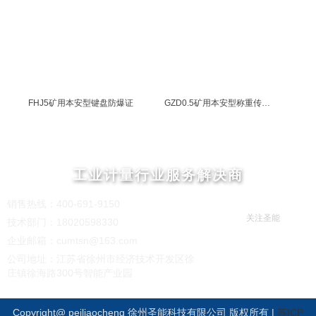
能的小王真的是一个细
心的人，两天时间把我
这边的皮带秤安装的十
分妥帖，还教了我很多
平时日常维护的小技
FHJ5矿用本安型键盘防爆证
GZD0.5矿用本安型称重传感器煤安证
巧，和这样的公司合
作，我真的放心。”
工业计量行业服务解决商
...
【安装时间】：半个月
MORE+
销售热线：400-691-9150
关注圣能
技术部门：18020598330
【客户评价】：
相信通
企业邮箱：cumtsn@163.com
过本次合作，能够帮助
公司地址：江苏省徐州市经济技术开发区徐
GUD300W(A)矿用本安型顶板位移传感器煤安证
GPD10煤矿用压力传感器煤安证
庄镇徐海路300号智能产业园
我们进一步提升整个运
营效率、降低运营成
Copyright@ peiliaocheng 徐州圣能科技有限公司 版权所有 |
苏ICP