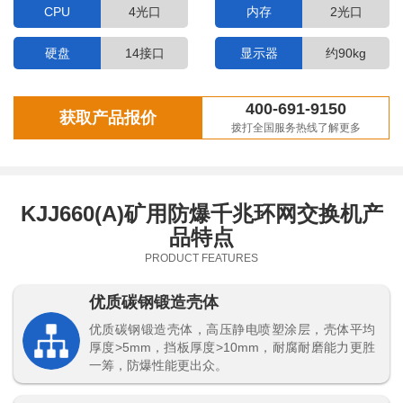
CPU
4光口
内存
2光口
硬盘
14接口
显示器
约90kg
400-691-9150
获取产品报价
拨打全国服务热线了解更多
KJJ660(A)矿用防爆千兆环网交换机产
品特点
PRODUCT FEATURES
优质碳钢锻造壳体
优质碳钢锻造壳体，高压静电喷塑涂层，壳体平均
厚度>5mm，挡板厚度>10mm，耐腐耐磨能力更胜
一筹，防爆性能更出众。