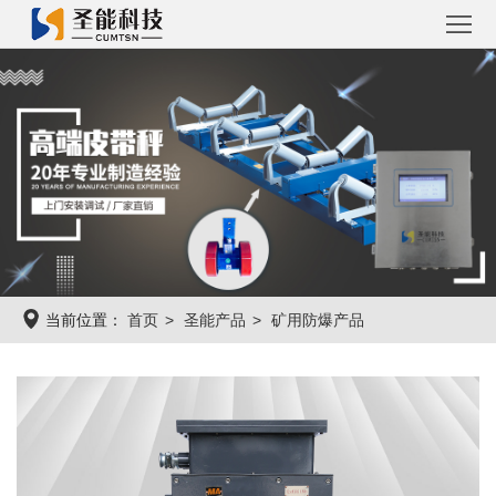
首
页
圣
能
工
产
程
工
品
案
程
圣
当前位置：
首页
圣能产品
矿用防爆产品
例
系
能
关
统
资
于
联
讯
圣
系
能
圣