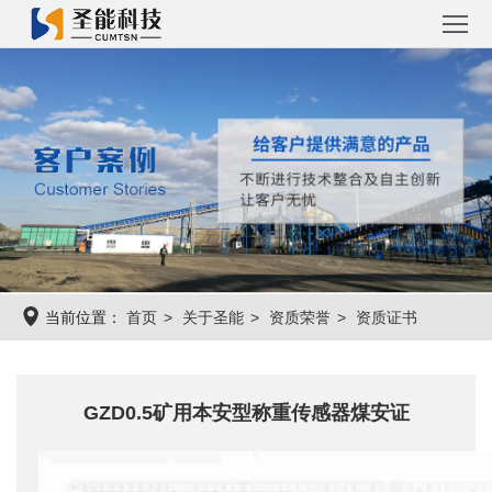
首
页
圣
能
工
产
程
工
品
案
程
圣
当前位置：
首页
关于圣能
资质荣誉
资质证书
例
系
能
关
统
资
于
联
GZD0.5矿用本安型称重传感器煤安证
讯
圣
系
能
圣