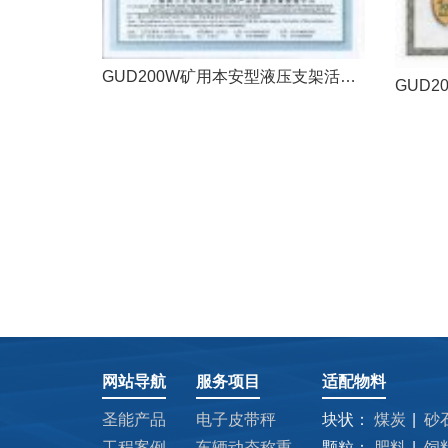
GUD200W矿用本安型液压支架活柱缩量传感器防爆证
网站导航
服务项目
适配物料
圣能产品
电子皮带秤
块状：
煤炭
砂
工程案例
车辆动态称重
颗粒：
肥料
饲