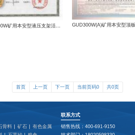
GUD200W矿用本安型液压支架活柱缩量传感器煤安证
首页
上一页
下一页
当前页码0
共0页
联系方式
石骨料
矿石
有色金属
销售热线：400-691-9150
料
石英砂
粮食
技术部门：18020598330